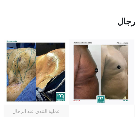
لرجال
عملية التثدي عند الرجال