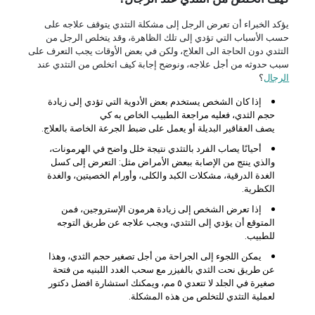
يؤكد الخبراء أن تعرض الرجل إلى مشكلة التثدي يتوقف علاجه على
حسب الأسباب التي تؤدي إلى تلك الظاهرة، وقد يتخلص الرجل من
التثدي دون الحاجة الى العلاج، ولكن في بعض الأوقات يجب التعرف على
سبب حدوثه من أجل علاجه، ونوضح إجابة كيف اتخلص من التثدي عند
الرجال
؟
إذا كان الشخص يستخدم بعض الأدوية التي تؤدي إلى زيادة
حجم الثدي، فعليه مراجعة الطبيب الخاص به كي
يصف العقاقير البديلة أو يعمل على ضبط الجرعة الخاصة بالعلاج.
أحيانًا يصاب الفرد بالتثدي نتيجة خلل واضح في الهرمونات،
والذي ينتج من الإصابة ببعض الأمراض مثل: التعرض إلى كسل
الغدة الدرقية، مشكلات الكبد والكلى، وأورام الخصيتين، والغدة
الكظرية.
إذا تعرض الشخص إلى زيادة هرمون الإستروجين، فمن
المتوقع أن يؤدي إلى التثدي، ويجب علاجه عن طريق التوجه
للطبيب.
يمكن اللجوء إلى الجراحة من أجل تصغير حجم الثدي، وهذا
عن طريق نحت الثدي بالفيزر مع سحب الغدد اللبنيه من فتحة
صغيرة في الجلد لا تتعدي ٥ مم، ويمكنك استشارة افضل دكتور
لعملية التثدي للتخلص من هذه المشكلة.