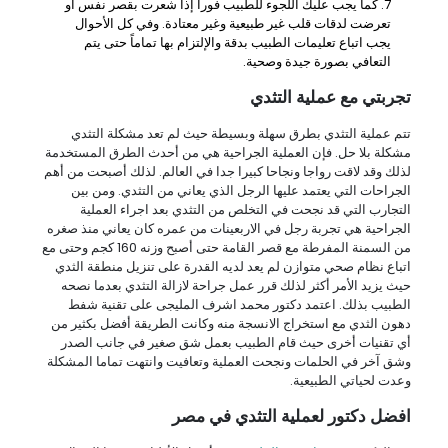
كما يجب عليك اللجوء للطبيب فوراً إذا شعرت بقصر نفس أو
تعرضت لدقات قلب غير طبيعية وغير معتادة. وفي كل الأحوال
يجب اتباع تعليمات الطبيب بدقة والإلتزام بها تماماً حتى يتم
التعافي بصورة جيدة وصحية.
تجربتي مع عملية التثدي
تتم عملية التثدي بطرق سهلة وبسيطة حيث لم تعد مشكلة التثدي
مشكلة بلا حل. فإن العملية الجراحية هي من أحدث الطرق المستخدمة
لذلك وقد لاقت رواجا ونجاحا كبيرا جدا في العالم. لذلك أصبحت من أهم
الجراحات التي يعتمد عليها الرجل الذي يعاني من التثدي. ومن بين
التجارب التي قد نجحت في التخلص من التثدي بعد اجراء العملية
الجراحية هي تجربة رجل في الاربعينات من عمره كان يعاني منذ صغره
من السمنة المفرطة مع قصر القامة حتى أصبح وزنه 160 كجم وحتى مع
اتباع نظام صحي متوازن لم يعد لديه القدرة على تنزيل منطقة الثدي
حيث يزيد الأمر أكثر لذلك قرر عمل جراحة لازالة التثدي بعدما نصحه
الطبيب بذلك. اعتمد دكتور محمد اشرف المليجى على تقنية شفط
دهون الثدي مع استخراج الانسجة منه وكانت الطريقة أفضل بكثير من
أي تقنيات أخرى حيث قام الطبيب بعمل شق صغير في جانب الصدر
وشق آخر في الحلمات ونجحت العملية وتعافيت وانتهت تماما المشكلة
وعدت لحياتي الطبيعية.
افضل دكتور لعملية التثدي في مصر