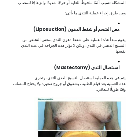
المشكلة تسبب ألمًا ملحوظًا للغاية أو حرجًا شديدًا وانزعاجًا للمصاب.
ومن طرق إجراء عملية التثدي ما يأتي:
مص الشحم أو شفط الدهون (Liposuction)
يقوم مبدأ هذه العملية على شفط دهون الثدي بمعنى التخلص من
النسيج الدهني في الثدي، ولكن لا تؤثر هذه الجراحة في غدة الثدي
نفسها.
استئصال الثدي (Mastectomy)
يتم في هذه العملية استئصال النسيج الغدي للثدي، وتجرى
هذه العملية بعد قيام الطبيب بشقوق أو جروح صغيرة ولا يحتاج المصاب
وقتًا طويلًا للتعافي.