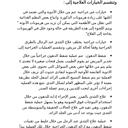
وتنقسم الخيارات العلاجية إلى :
خيارات غير جراحية: تتم من خلال الأدوية والتي تعتمد في
أغلبها على زيادة هرمونات الذكورة واتباع بعض النظم الغذائية
التي تقلل من الأطعمة التي يمكن أن تزيد من هرمونات الأنوثة ”
ويتم اللجوء إلى هذه الطريقة في حالة وجود خلل في الهرمونات
بحاجة إلى العلاج”.
خيارات جراحية: يختلف علاج التثدي عند الرجال بالطرق
الجراحية وفقاً لحالة كل مريض، وتنقسم العمليات الجراحية إلى:
شفط الدهون: تتم عملية شفط الدهون جراحياً من خلال
تخدير المريض ثم يقوم الطبيب بعمل فتحات صغيرة لا تتعدى ٤
ملم يتم من خلالها حقن بعض السوائل التى تحتوى على بعض
الادوية القابضة للأوعية الدموية لتفادى حدوث أى نزيف خلال
العملية ثم يتم شفط النسيج الدهنى الزائد اسفل الجلد بطريقة
معينة لا تؤثر على المظهر العام لشكل الثدي تتبع هذه العملية
إجراءات أخرى لنحت للثديين و رسم عضلة الصدر.
علاج التثدي بالفيزر: يعتبر الإجراء إذابة للدهون من خلال
استخدام الموجات فوق الصوتية وهو ما يسهل عملية شفط
الدهون، وهي تفيد في علاج الحالات الخفيفة والمتوسطة من
التثدي حيث يوجد حد أدنى من الجلد الزائد.
عملية علاج التثدي عند الرجل من خلال خليط من تقنيات
شفط الدهون مع إزالة الدهون الجراحية: خلال تلك العملية يبدأ