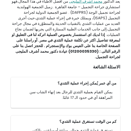
يعد الدكتور
محمد اشرف المليجى
من أفضل الأطباء في هذا المجال،فهو
استشاري جراحة التجميل – جامعة القاهرة . زميل الجمعية الهولندية
لجراحة تجميل الوجة (DAFPRS) . عضو الجمعية الدولية لجراحة
التجميل (ISAPS)، ويمتلك خبرة في إجراء عملية التثدي،حيث أجرى
العديد من عمليات التثدي بالتقنيات الحديثة والمتطوّرة في مجال جراحة
التجميل،إلى جانب الخدمات الطبية الممتازة التي يجريها لضمان نجاح
العمليات.
إذا لديك اى استفسار بخصوص العملية اتركه لنا فى التعليق او
لمعرفة تفاصيل اكثر عن تكلفة عملية التثدي
في
مصر. أو راسلنا على
الصفحة الخاصة بنا على الفيس بوك والإنستجرام .
للحجز اتصل بنا على
الرقم التالى : (01200035330) عيادة دكتور محمد أشرف المليجى
لجراحة التجميل.
الاسئلة الشائعة
من أي عمر يُمكن إجراء عملية التثدي؟
يمكن القيام بعملية التثدي للرجال بعد إنهاء الشاب سن
المراهقة أي في حدود الـ 17 عامًا.
كم من الوقت تستغرق عملية التثدي؟
تستغرق عملية التثدي حوالي ساعة أو ساعتين بالكثير.