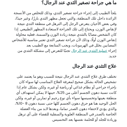
ما هي جراحة تصغير الثدي عند الرجال؟
يلجأ الطبيب إلى إجراء جراحة تصغير الثدي، وذلك للتخلص من الأنسجة
الزائدة داخل تلك المنطقة، والتي تجعل مظهر الثدي بارزًا، وغير جيدًا،
وفي بعض الأحيان يتعرض الرجل إلى الترهل في منطقة الثدي نتيجة
لإنقاص الوزن، ويحتاج إلى تلك الجراحة لاستعادة المظهر الطبيعي. إذا
كان الشخص مصابًا بالتثدي نتيجة زيادة الوزن والسمنة، فعليه محاولة
إنقاص الوزن أولًا، وذلك لأن جراحة تصغير الثدي تعتبر مناسبة للأشخاص
المصابين بخلل في الهرمونات، ويجب المتابعة مع الطبيب بعد
إجراء
عملية التثدي عند الرجال
تجنبًا للتعرض إلى مشكلة التثدي من
جديد.
علاج التثدي عند الرجال
تختلف طرق علاج التثدي عند الرجال نتيجة للسبب وهو ما يعتمد على
تشخيص الحالة بشكل صحيح لمعرفة العلاج المناسب لها سواء كان
بإجراء جراحي أو نظام غذائي أو رياضة أو غيره، ولكن بشكل عام إذا
كانت نسبة دهون الجسم أعلى من 25%، حينها لا يمكن استهداف أي
منطقة بعينها وتخسيسها سواء بأي نوع رجيم أو تمارين أو غيره، ولكن
الحل الوحيد هنا هو حرق دهون الجسم كلها حتى نسبة دهون 8 -10%،
والذي يؤدي لاختفاء دهون الصدر تماما، وبعدها لابد من بناء العضلة
الخاصة بالصدر في المنطقة العلوية والسفلية للقضاء على أي ترهل
وزيادة للجلد أو للحلمة نفسها بعد التخسيس.