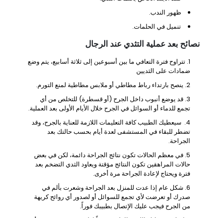
ظهور الندب.
تنميل في الحلمات.
نصائح بعد عملية التثدي عند الرجال
تتراوح فترة التعافي ما بين أسبوعين إلى ثلاثة أسابيع، يتم وضع
ضمادات على الثديين
ينصح بارتداء رباط مطاطي أو ملابس مطاطية لمنع التورم.
قد يوضع أنبوب داخل الجرح (أو قسطرة) للتخلص من أي
تجمع للدماء أو السوائل في الجرح خلال الأيام الأولى بعد العملية.
سيعطيك الطبيب كافة التعليمات اللازمة للعناية بالجرح، وقد
تضطر للبقاء في المستشفى لعدة أيام بحسب حالتك بعد
الجراحة.
في معظم الحالات تكون نتائج الجراحة دائمة، لكن في بعض
حالات المراهقين تكون النتائج مؤقتة ويعاود الثدي التضخم بعد
فترة ويحتاج لإعادة الجراحة مرة أخرى.
شكل عام إذا عدت للمنزل بعد الجراحة وشعرت بألم في
صدرك أو تعرضت لأي تجمع للسوائل أو لصدور أي روائح كريهة
من الجرح فيجب عليك الإتصال بطبيبك فوراً.