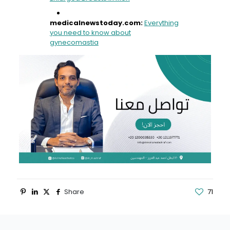
medicalnewstoday.com:
Everything
you need to know about
gynecomastia
Share
71