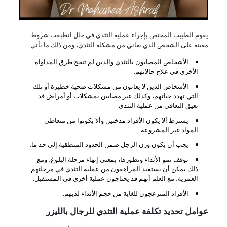
يقوم الطبيب المختص بإجراء عملية التثدي في حال انطبقت شروط
معينة على الشخص الذي يعاني من مشكلة التثدي، ومن ذلك ما يأتي:
الأشخاص المصابون بالتثدي والذين لم تنجح طرق المداواة
الأخرى في علاج حالاتهم.
الأشخاص الذين لا يعانون من مشكلات صحية خطيرة أو تلك
التي تهدد حياتهم، وكذلك غير مصابين بمشكلات أو أمراض قد
تعيق التعافي من عملية التثدي.
يشترط ألا يكون الأفراد مدخنين وألا يكونوا من متعاطي
المواد غير المشروعة.
يجب أن يكون وزن الرجل ضمن الحدود المنطقية إلى حد ما.
توقف نمو الأثداء وتطورها، بمعنى إنهاء مرحلة البلوغ، ومع
ذلك يمكن أن يستفيد المراهقون من عملية التثدي في مرحلتهم
العمرية، مع العلم أنهم قد يحتاجون عملية أخرى في المستقبل.
الأفراد المنزعجون للغاية من حجم الأثداء لديهم.
عوامل تحديد تكلفة عملية التثدي للرجال بالليزر