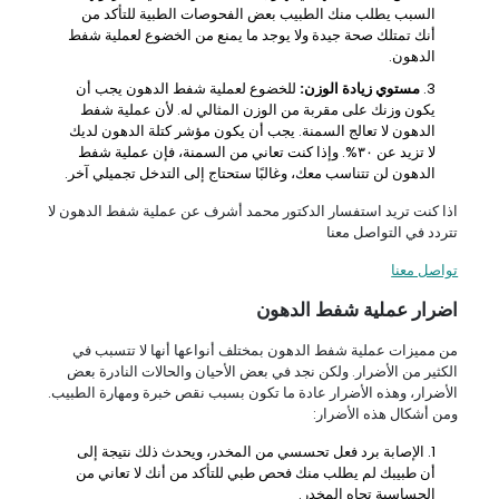
السبب يطلب منك الطبيب بعض الفحوصات الطبية للتأكد من
أنك تمتلك صحة جيدة ولا يوجد ما يمنع من الخضوع لعملية شفط
الدهون.
مستوي زيادة الوزن:
للخضوع لعملية شفط الدهون يجب أن
يكون وزنك على مقربة من الوزن المثالي له. لأن عملية شفط
الدهون لا تعالج السمنة. يجب أن يكون مؤشر كتلة الدهون لديك
لا تزيد عن ٣٠%. وإذا كنت تعاني من السمنة، فإن عملية شفط
الدهون لن تتناسب معك، وغالبًا ستحتاج إلى التدخل تجميلي آخر.
اذا كنت تريد استفسار الدكتور محمد أشرف عن عملية شفط الدهون لا
تتردد في التواصل معنا
تواصل معنا
اضرار عملية شفط الدهون
من مميزات عملية شفط الدهون بمختلف أنواعها أنها لا تتسبب في
الكثير من الأضرار. ولكن نجد في بعض الأحيان والحالات النادرة بعض
الأضرار، وهذه الأضرار عادة ما تكون بسبب نقص خبرة ومهارة الطبيب.
ومن أشكال هذه الأضرار:
الإصابة برد فعل تحسسي من المخدر، ويحدث ذلك نتيجة إلى
أن طبيبك لم يطلب منك فحص طبي للتأكد من أنك لا تعاني من
الحساسية تجاه المخدر.