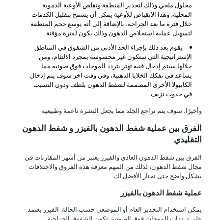
محلول ملحي وذلك لتخدير المنطقة وتقلص الأوعية الدموية
المحلية، وهذا الانقباض للأوعية يمكن أن يسمح بتقليل الكدمات
خلال فترة ما بعد الجراحة، بالإضافة إلى أنه يوسع حجم المنطقة
لتسهيل عملية استخلاص الدهون وذلك يكون لفترة مؤقتة.
يقوم بعد ذلك بإجراء الحد الأدنى من الشقوق في المناطق
الإستراتيجية التي ستكون غير محسوسة بمجرد الالتئام، ومن
خلالها سيتم إدخال قنية تهتز بتردد الموجات فوق صوتية مما
يساعد في تفكك الخلايا الدهنية، وفي وقت آخر سوف يتم إدخال
الكانيولا الأخرى المصممة لشفط الدهون بلطف ودون التسبب
في حدوث نزيف.
وأخيرًا، سوف يتم تراجع الجلد مما يجعل البشرة ناعمة وطبيعية.
الفرق بين عملية شفط الدهون بالفيزر و شفط الدهون
التقليدي
الفرق بين شفط الدهون العادي والفيزر يعتبر من أشهر المقارنات في
مجال شفط الدهون، لذلك من المهم معرفة هذه الفروق والاختلافات
بشكل واضح حتى تختار الأفضل لك.
عملية شفط الدهون بالفيزر
يمكن استخدام التخدير العام أو الموضعي حسب الحالة. الفيزر يعتمد
على ترددات الموجات فوق الصوتية. تكون الشقوق الجراحية