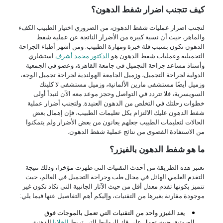
كيف تتجنب اضرار شفط الدهون؟
لتجنب اضرار عمليات شفط الدهون، من الضروري اختيار الطبيب الكفء
والماهر، حيث أن نسبة كبيرة من الأضرار الناتجة عن عملية شفط
الدهون تكون بسبب قلة خبرة ومهارة الطبيب. ومن أشهر أطباء الجراحة
التجميلية وعمليات شفط الدهون هو
الدكتور محمد أشرف
استشاري
وأستاذ مساعد جراحة التجميل في جامعة القاهرة، وعضو في الجمعية
الدولية لجراحة التجميل، وزميل الجامعة الهولندية لجراحة تجميل الوجه،
وزميل أيضًا مستشفى مارين الألمانية، وزميل مستشفى لا كلينك
السويسرية، فلا تتردد في التواصل وحجز موعد معه الآن لتبدأ أولى
خطوات رحلتك في التخلص من الدهون العنيدة. ولتجنب أضرار عملية
شفط الدهون عليك الالتزام بكل تعليمات الطبيب، فإن إهمال بعض
الحالات لتعليمات الطبيب جعلهم يعانون من بعض الأضرار ولم يتمكنوا
من الاستفادة القصوى من نتائج عملية شفط الدهون.
ما هو شفط الدهون بالفيزر؟
تعتبر هذه الطريقة من أحدث التقنيات التي ظهرت مؤخرا، وذلك نتيجة
التقدم العلمي الهائل في مجال طب وجراحة التجميل في العالم، حيث
تتميز بكونها تقدم معدل أقل من حيث الآثار الجانبية التي تكاد تكون غير
موجودة مقارنة بغيرها من التقنيات، وإليكم أهم التفاصيل عنها فيما يلي:
يعد الفيزر واحد من التقنيات التي تعمل بالموجات فوق
الصوتية، حيث تعمل على فك الروابط التي تربط
الخلايا
الدهنية،