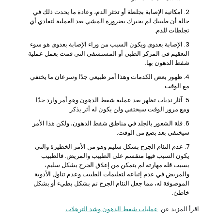
امكانية الإصابة بجلطة أو تخثر الدم، وعادة ما يحدث ذلك في
حالة أن طبيبك لم يخبرك بضرورة المشي بعد العملية لتفادي أي
تجلطات للدم.
الإصابة بعدوى ويكون السبب من وراء الإصابة بعدوى هو سوء
التعقيم في المركز الطبي أو المستشفى التى قمت بعمل عملية
شفط الدهون بها.
ظهور بعض الكدمات وهذا أمر طبيعي جدًا وسرعان ما يختفي
مع الوقت.
آثار ندبات تظهر بعد عملية شفط الدهون وهو أمر وارد جدًا.
ومع مرور الوقت سيختفي ولن يكون له أثر يذكر.
قلة الشعور بالجلد في مناطق شفط الدهون، ولكن هذا الأمر
سيختفي بعد بضع من الوقت.
عدم التئام الجرح بشكل سليم وهو من الأمر الخطيرة والتي
يكون السبب فيها منقسم على الطبيب والمريض. فالطبيب
بسبب قلة مهارته لم يتمكن من إغلاق الجرح بشكل سليم،
والمريض في عدم إتباعه لتعليمات الطبيب وعدم تناول الأدوية
الموصوفة له، مما جعل التئام الجرح تم بشكل بطيء أو بشكل
خاطئ.
اقرأ المزيد عن:
عمليات شفط الدهون وشد الترهلات