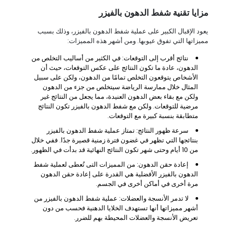
مزايا تقنية شفط الدهون بالفيزر
يعود الإقبال الكبير على عملية شفط الدهون بالفيزر، وذلك بسبب
مميزاتها التي تفوق عيوبها. ومن أشهر هذه المميزات:
نتائج أقرب إلى التوقعات: في الكثير من أساليب التخلص من
الدهون، عادة ما تكون النتائج على عكس التوقعات، حيث أن
الأشخاص يتوقعون التخلص تمامًا من الدهون، ولكن على سبيل
المثال خلال ممارسة الرياضة سيتخلص من جزء من الدهون
ولكن مع بقاء بعض الدهون العنيدة، مما يجعل من النتائج غير
مرضية للتوقعات. ولكن مع شفط الدهون بالفيزر تكون النتائج
متطابقة بنسبة كبيرة مع التوقعات.
سرعة ظهور النتائج: تمتاز عملية شفط الدهون بالفيزر
بنتائجها التي تظهر في غضون فترة زمنية قصيرة جدًا. ففي خلال
من 10 أيام وحتى شهر تكون النتائج النهائية قد بدأت في الظهور.
إعادة حقن الدهون: من المميزات التى تُعطى لعملية شفط
الدهون بالفيزر الأفضلية هي القدرة على إعادة حقن الدهون
مرة أخرى في أماكن أخرى في الجسم.
لا تدمر الأنسجة والعضلات: عملية شفط الدهون بالفيزر من
أشهر مميزاتها أنها تستهدف الخلايا الدهنية فحسب من دون
تعريض الأنسجة والعضلات المحيطة بهم للضرر.