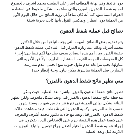
دون فائدة. وفي نهاية المطاف أشار علي الطبيب محمد اشرف بالخضوع
لعملية شفط الدهون بالفيزر، والتي ساهمت بشكل ملحوظ في استعادة
القوام المتناسق، كما أنه كان متاحاً لي رؤية النتائج من خلال اليوم الأول
من العملية دون انتظار، ويمكنني القول بأنها كانت تجربة شيقة.
نصائح قبل عملية شفط الدهون
يتم تقديم بعض النصائح المهمة التي يجب اتباعها من خلال الدكتور
محمد أشرف وذلك عند زيارة المركز قبل البدء في عملية شفط الدهون
بتقنية الفيزر ومن أهم هذه النصائح سوف نطرحها لكم فيما يلي: إجراء
كل الفحوصات المهمة اللازمة. استشارة الطبيب أولاً عن الأدوية التي
تتناولها. يجب مراعاة عدم تناول حبوب منع الحمل. عدم ممارسة
التمارين قبل العملية مباشرة. يمكن تناول وجبة إفطار جيدة.
متي تظهر نتائج شفط الدهون بالفيزر؟
تظهر نتائج شفط الدهون بالفيزر مباشرة بعد العملية، حيث يمكن
ملاحظة نتائج شفط الدهون بالفيزر قبل وبعد بشكل ملحوظ، ولكن تظهر
النتائج بشكل نهائي للعملية في فترة تتراوح بين شهرين وستة شهور
حسب حالة المريض، وكمية الدهون التي شُفطت. فبعد مشاهدة حالات
شفط الدهون بالفيزر قبل وبعد مع حالات دكتور محمد أشرف والتعرف
على كيفية عمل هذه التقنية، يلزم على الأشخاص الذين يفكرون في
إجراء عملية شفط الدهون اختيار أفضل جراح تجميل، واتباع التوجيهات
اللازمة قبل وبعد العملية.