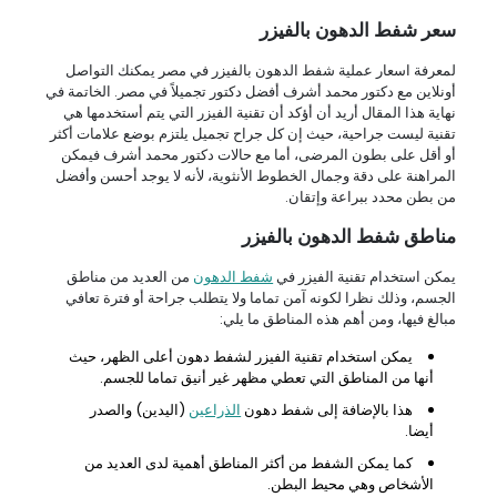
سعر شفط الدهون بالفيزر
لمعرفة اسعار عملية شفط الدهون بالفيزر في مصر يمكنك التواصل
أونلاين مع دكتور محمد أشرف أفضل دكتور تجميلاً في مصر. الخاتمة في
نهاية هذا المقال أريد أن أؤكد أن تقنية الفيزر التي يتم أستخدمها هي
تقنية ليست جراحية، حيث إن كل جراح تجميل يلتزم بوضع علامات أكثر
أو أقل على بطون المرضى، أما مع حالات دكتور محمد أشرف فيمكن
المراهنة على دقة وجمال الخطوط الأنثوية، لأنه لا يوجد أحسن وأفضل
من بطن محدد ببراعة وإتقان.
مناطق شفط الدهون بالفيزر
يمكن استخدام تقنية الفيزر في
شفط الدهون
من العديد من مناطق
الجسم، وذلك نظرا لكونه آمن تماما ولا يتطلب جراحة أو فترة تعافي
مبالغ فيها، ومن أهم هذه المناطق ما يلي:
يمكن استخدام تقنية الفيزر لشفط دهون أعلى الظهر، حيث
أنها من المناطق التي تعطي مظهر غير أنيق تماما للجسم.
هذا بالإضافة إلى شفط دهون
الذراعين
(اليدين) والصدر
أيضا.
كما يمكن الشفط من أكثر المناطق أهمية لدى العديد من
الأشخاص وهي محيط البطن.