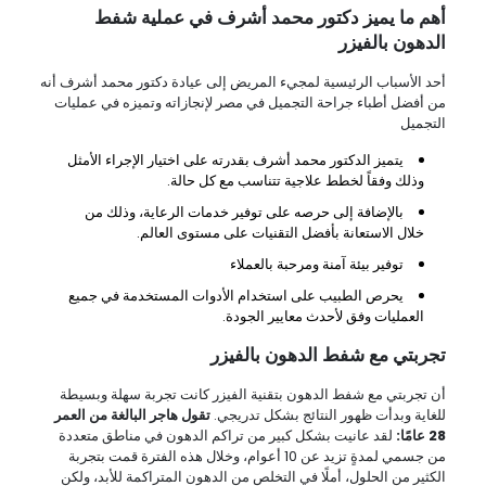
أهم ما يميز دكتور محمد أشرف في عملية شفط
الدهون بالفيزر
أحد الأسباب الرئيسية لمجيء المريض إلى عيادة دكتور محمد أشرف أنه
من أفضل أطباء جراحة التجميل في مصر لإنجازاته وتميزه في عمليات
التجميل
يتميز الدكتور محمد أشرف بقدرته على اختيار الإجراء الأمثل
وذلك وفقاً لخطط علاجية تتناسب مع كل حالة.
بالإضافة إلى حرصه على توفير خدمات الرعاية، وذلك من
خلال الاستعانة بأفضل التقنيات على مستوى العالم.
توفير بيئة آمنة ومرحبة بالعملاء
يحرص الطبيب على استخدام الأدوات المستخدمة في جميع
العمليات وفق لأحدث معايير الجودة.
تجربتي مع شفط الدهون بالفيزر
أن تجربتي مع شفط الدهون بتقنية الفيزر كانت تجربة سهلة وبسيطة
للغاية وبدأت ظهور النتائج بشكل تدريجي.
تقول هاجر البالغة من العمر
28 عامًا:
لقد عانيت بشكل كبير من تراكم الدهون في مناطق متعددة
من جسمي لمدةٍ تزيد عن 10 أعوام، وخلال هذه الفترة قمت بتجربة
الكثير من الحلول، أملًا في التخلص من الدهون المتراكمة للأبد، ولكن