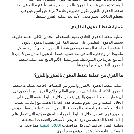
المستخدمة في شفط الدهون بالفيزر صغيرة نسبياً. فترة التعافي بعد
شفط الدهون بالفيزر تكون قصيرة وعادة لا تزيد عن أسبوعين في
معظم الحالات. يعتبر معدل الألم بعد عملية الفيزر بسيطاً.
عملية شفط الدهون التقليدي
عملية شفط الدهون العادي تقوم باستخدام التخدير الكلي. تعتمد طريقة
شفط الدهون التقليدي على ضغط الماء في تفتيت الدهون. تكون
الشقوق الجراحية المستخدمة في شفط الدهون العادي كبيرة بشكل
ملحوظ. تراوح فترة التعافي بعد عملية شفط الدهون العادي من 6 إلى 8
أسابيع تقريباً في المتوسط. يعتبر معدل الألم الناتج بعد عملية شفط
الدهون التقليدي كبيراً وعميقاً.
ما الفرق بين عملية شفط الدهون بالفيزر والليزر؟
عملية شفط الدهون بالفيزر والليزر من التقنيات الخاصة بعمليات شفط
الدهون الأكثر انتشارًا على مستوى العالم. ولكن الفرق بينهما يكمن في
أن عملية شفط الدهون بالليزر يتم من خلال تسليط أشعة الليزر على
الخلايا الدهنية والتي تقوم بتفتيت هذه الخلايا الدهنية مع إمكانية تفتيت
الخلايا والأنسجة والعضلات المحيطة بالدهون. بينما عملية شفط الدهون
بالفيزر فهي تتم من خلال تسليط الموجات الفوق صوتية التي تعمل على
إذابة الخلايا الدهنية، من دون تعريض الأنسجة والعضلات المحيطة.
وتقنية الفيزر تحافظ على كل مواصفات
الخلايا الدهنية
مما يجعل من
الممكن إعادة حقن هذه الدهون مرة أخرى.