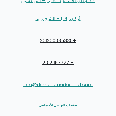
٢٠ البطل احمد عبد العزيز – المهندسين
أركان بلازا – الشيخ زايد
+201200035330
+201211977771
info@drmohamedashraf.com
صفحات التواصل الأجتماعي