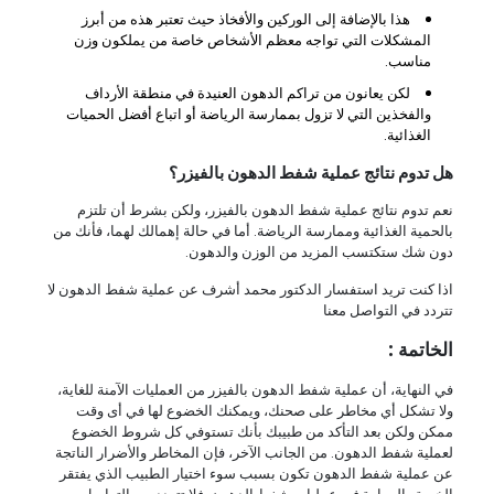
هذا بالإضافة إلى الوركين والأفخاذ حيث تعتبر هذه من أبرز
المشكلات التي تواجه معظم الأشخاص خاصة من يملكون وزن
مناسب.
لكن يعانون من تراكم الدهون العنيدة في منطقة الأرداف
والفخذين التي لا تزول بممارسة الرياضة أو اتباع أفضل الحميات
الغذائية.
هل تدوم نتائج عملية شفط الدهون بالفيزر؟
نعم تدوم نتائج عملية شفط الدهون بالفيزر، ولكن بشرط أن تلتزم
بالحمية الغذائية وممارسة الرياضة. أما في حالة إهمالك لهما، فأنك من
دون شك ستكتسب المزيد من الوزن والدهون.
اذا كنت تريد استفسار الدكتور محمد أشرف عن عملية شفط الدهون لا
تتردد في التواصل معنا
الخاتمة :
في النهاية، أن عملية شفط الدهون بالفيزر من العمليات الآمنة للغاية،
ولا تشكل أي مخاطر على صحنك، ويمكنك الخضوع لها في أى وقت
ممكن ولكن بعد التأكد من طبيبك بأنك تستوفي كل شروط الخضوع
لعملية شفط الدهون. من الجانب الآخر، فإن المخاطر والأضرار الناتجة
عن عملية شفط الدهون تكون بسبب سوء اختيار الطبيب الذي يفتقر