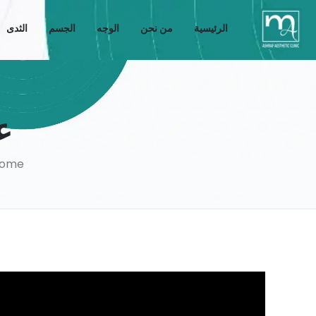
الرئيسية
من نحن
الوجه
الجسم
الثدى
ع
ome