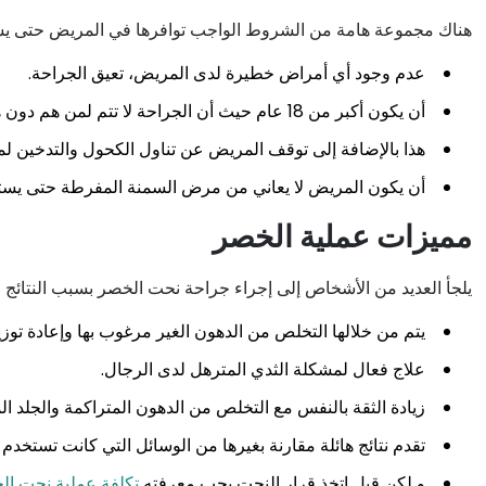
هناك مجموعة هامة من الشروط الواجب توافرها في المريض حتى يست
عدم وجود أي أمراض خطيرة لدى المريض، تعيق الجراحة.
أن يكون أكبر من 18 عام حيث أن الجراحة لا تتم لمن هم دون هذا السن.
هذا بالإضافة إلى توقف المريض عن تناول الكحول والتدخين ل
أن يكون المريض لا يعاني من مرض السمنة المفرطة حتى يست
مميزات عملية الخصر
يلجأ العديد من الأشخاص إلى إجراء جراحة نحت الخصر بسبب النتائج الم
يتم من خلالها التخلص من الدهون الغير مرغوب بها وإعادة ت
علاج فعال لمشكلة الثدي المترهل لدى الرجال.
زيادة الثقة بالنفس مع التخلص من الدهون المتراكمة والجلد ا
تقدم نتائج هائلة مقارنة بغيرها من الوسائل التي كانت تستخدم
و لكن قبل اتخذ قرار النحت يجب معرفته
تكلفة عملية نحت ا