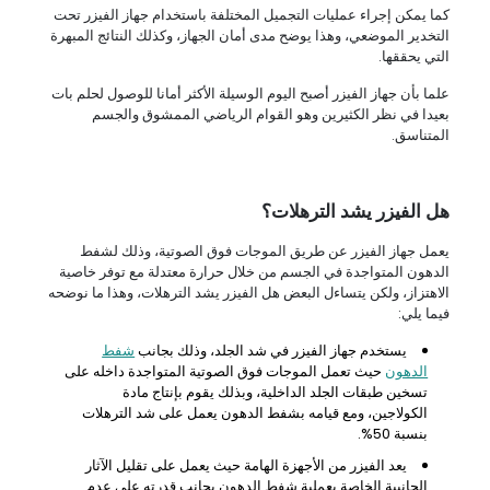
كما يمكن إجراء عمليات التجميل المختلفة باستخدام جهاز الفيزر تحت
التخدير الموضعي، وهذا يوضح مدى أمان الجهاز، وكذلك النتائج المبهرة
التي يحققها.
علما بأن جهاز الفيزر أصبح اليوم الوسيلة الأكثر أمانا للوصول لحلم بات
بعيدا في نظر الكثيرين وهو القوام الرياضي الممشوق والجسم
المتناسق.
هل الفيزر يشد الترهلات؟
يعمل جهاز الفيزر عن طريق الموجات فوق الصوتية، وذلك لشفط
الدهون المتواجدة في الجسم من خلال حرارة معتدلة مع توفر خاصية
الاهتزاز، ولكن يتساءل البعض هل الفيزر يشد الترهلات، وهذا ما نوضحه
فيما يلي:
يستخدم جهاز الفيزر في شد الجلد، وذلك بجانب
شفط
الدهون
حيث تعمل الموجات فوق الصوتية المتواجدة داخله على
تسخين طبقات الجلد الداخلية، وبذلك يقوم بإنتاج مادة
الكولاجين، ومع قيامه بشفط الدهون يعمل على شد الترهلات
بنسبة 50%.
يعد الفيزر من الأجهزة الهامة حيث يعمل على تقليل الآثار
الجانبية الخاصة بعملية شفط الدهون بجانب قدرته على عدم