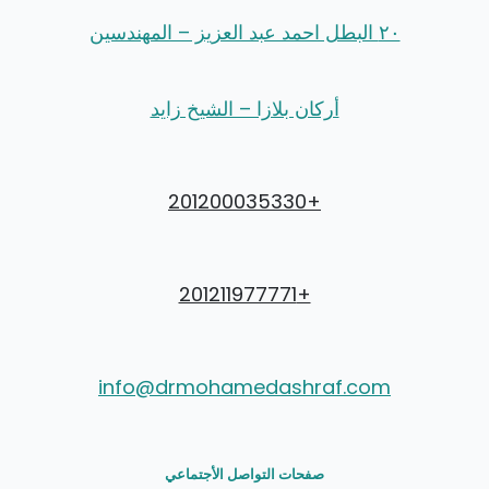
٢٠ البطل احمد عبد العزيز – المهندسين
أركان بلازا – الشيخ زايد
+201200035330
+201211977771
info@drmohamedashraf.com
صفحات التواصل الأجتماعي