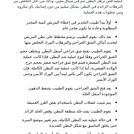
عمليه قص ترهل البطن تتم في سياق معين، وذلك من أجل التخلص من
الترهلات الزائدة في البطن بشكل سليم من دون إصابتك بأي مكروه.
ومن خطوات هذه العملية:
أولاً يبدأ طبيب التخدير في إعطاء المريض كمية المخدر
المطلوبة وعادة ما يكون مخدر عام.
بعد ذلك، يقوم الطبيب برسم مخطط على بطن المريض
لتحديد أماكن الشق الجراحي والترهلات المراد التخلص منها.
يقوم الطبيب بفتح شق جراحي أسفل البطن. ويختلف حجم
الشق الجراحي وفقًا لنوع عملية شد البطن، فإذا كانت عملية
شد البطن المصغرة فيتم فتح شق جراحية صغير بحجم حرج
الولادة القيصرية، أما إذا كانت عملية شد البطن الكاملة، فإن
الشق الجراحي يكون أكبر بكثير ليبدأ من الورك الأيمن وحتى
الورك الأيسر.
بعد فتح الشق الجراحي، يقوم الطبيب بشفط الدهون
الموجودة أسفل الجلد.
يتم تثبيت عضلات البطن باستخدام بعض الغرز العميقة.
يقوم الطبيب بشد جلد منطقة البطن، وقص الجلد الزائد.
في حالة عملية شد البطن الكاملة، يتم تغيير موضع السرة
حتى يخلق التناسق مع شكل البطن الجديدة.