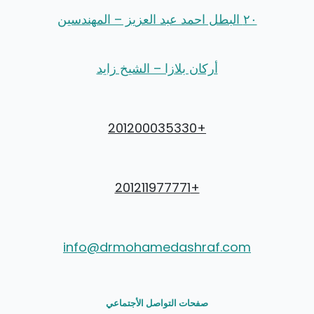
٢٠ البطل احمد عبد العزيز – المهندسين
أركان بلازا – الشيخ زايد
+201200035330
+201211977771
info@drmohamedashraf.com
صفحات التواصل الأجتماعي