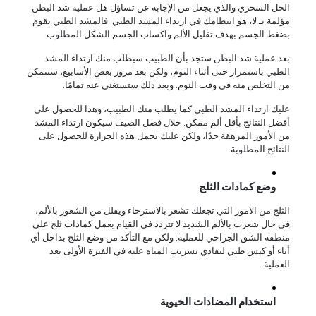
الحل السحري والذي يجعل من الإجابة عن تساؤل هل عملية شد البطن
مؤلمة بـ لا، هو انتظامك في ارتداء المشد الطبي. فالمشد الطبي يقوم
بضغط الجسم بهدف تقليل الألم واكساب الجسم الشكل المطلوب.
بعد عملية شد البطن ستجد بأن الطبيب سيطلب منك ارتداء المشد
الطبي باستمرار حتى أثناء النوم، ولكن بعد مرور بعض الأسابيع، ستتمكن
من التخلص منه في وقت النوم. وبعد ذلك ستستغنى عنه تمامًا.
عليك ارتداء المشد الطبي كما يطلب منك الطبيب، وهذا للحصول على
أفضل النتائج بأقل ألم ممكن. خلال فصل الصيف سيكون ارتداء المشد
من الأمور المرهقة جدًا، ولكن عليك تحمل هذه الحرارة للحصول على
النتائج المطلوبة.
وضع كمادات الثلج
الثلج من الامور التي تجعلك تشعر بالاسترخاء ويقلل من الشعور بالألم،
في حال شعرت بالألم الشديد لا تتردد في القيام بعمل كمادات ثلج على
منطقة الشق الجراحي للعملية. ولكن مع التأكد من وضع الثلج بداخل أي
أناء أو كيس طبي لتفادي تسريب المياه عليه في الفترة الأولى بعد
العملية.
استخدام المضادات الحيوية