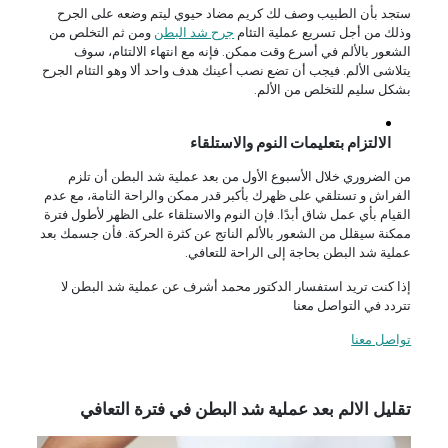
ستجد بأن الطبيب وصف لك كريم مضاد حيوي ليتم وضعه على الجرح
وذلك من أجل تسريع عملية التئام
جرح شد البطن
ومن ثم التخلص من
الشعور بالألم في أسرع وقت ممكن. فإنه مع انتهاء الالتئام، سوف
يتلاشى الألم. فيجب أن تضع نصب أعينك هدف واحد ألا وهو التئام الجرح
بشكل سليم للتخلص من الألم.
الالتزام بتعليمات النوم والاستلقاء
من الضروري خلال الأسبوع الأول من بعد عملية شد البطن أن تلزم
الفراش و تستلقي على ظهرك بأكبر قدر ممكن والراحة التامة، مع عدم
القيام بأي عمل شاق أبدًا. فإن النوم والاستلقاء على الظهر لأطول فترة
ممكنة سيقلل من الشعور بالألم الناتج عن كثرة الحركة. فأن جسمك بعد
عملية شد البطن بحاجة إلى الراحة للتعافي.
إذا كنت تريد استفسار الدكتور محمد أشرف عن عملية شد البطن لا
تتردد في التواصل معنا
تواصل معنا
تقليل الالم بعد عملية شد البطن في فترة التعافي