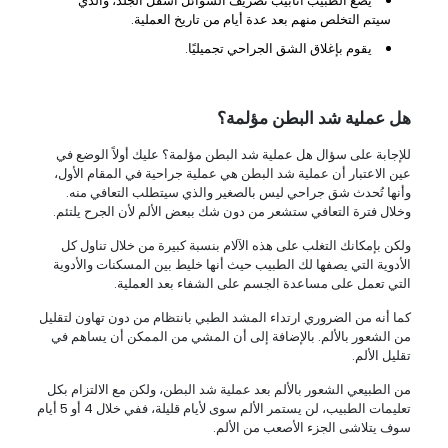
يضع الطبيب أنابيب تصريف السوائل أسفل الجلد، والذي
سيتم التخلص منهم بعد عدة أيام من تاريخ العملية.
يقوم بإغلاق الشق الجراحي تجميليًا.
هل عملية شد البطن مؤلمة؟
للإجابة على سؤال هل عملية شد البطن مؤلمة؟ عليك أولاً الوضع في
عين الاعتبار أن عملية شد البطن هي عملية جراحية في المقام الأول،
وأنها تُحدث شق جراحي ليس بالصغير والذي سيتطلب التعافي منه.
وخلال فترة التعافي ستشعر من دون شك ببعض الألم لأن الجرح يلتئم.
ولكن بإمكانك التغلب على هذه الآلام بنسبة كبيرة من خلال تناول كل
الأدوية التي يصفها لك الطبيب حيث أنها خليط بين المسكنات والأدوية
التي تعمل على مساعدة الجسم على الشفاء بعد العملية.
كما أنه من الضروري ارتداء المشد الطبي بانتظام من دون تهاون لتقليل
من الشعور بالألم. بالإضافة إلى أن المشي من الممكن أن يساهم في
تقليل الألم.
من الطبيعي الشعور بالألم بعد عملية شد البطن، ولكن مع الالتزام بكل
تعليمات الطبيب، لن يستمر الألم سوى لأيام قليلة، ففي خلال 4 أو 5 أيام
سوف يتلاشى الجزء الأصعب من الألم.